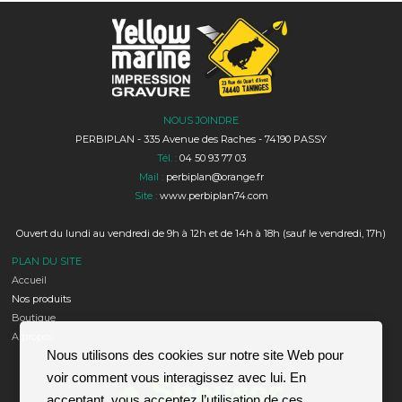
NOUS JOINDRE
PERBIPLAN - 335 Avenue des Raches - 74190 PASSY
Tél. :
04 50 93 77 03
Mail :
perbiplan@orange.fr
Site :
www.perbiplan74.com
Ouvert du lundi au vendredi de 9h à 12h et de 14h à 18h (sauf le vendredi, 17h)
PLAN DU SITE
Accueil
Nos produits
Boutique
A propos
Nous utilisons des cookies sur notre site Web pour
voir comment vous interagissez avec lui. En
acceptant, vous acceptez l’utilisation de ces