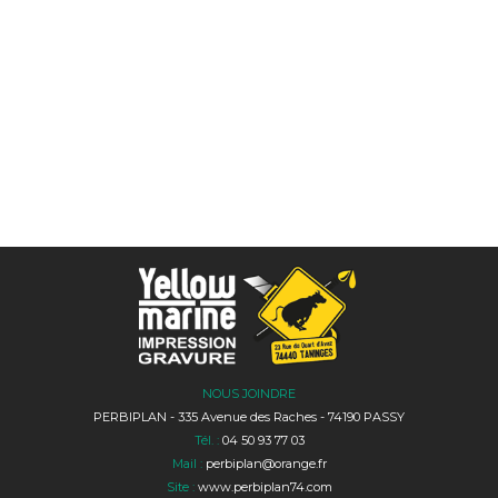
NOUS JOINDRE
PERBIPLAN - 335 Avenue des Raches - 74190 PASSY
Tél. :
04 50 93 77 03
Mail :
perbiplan@orange.fr
Site :
www.perbiplan74.com