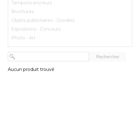
Tampons encreurs
Brochures
Objets publicitaires - Goodies
Expositions - Concours
Photo - Art
Rechercher
Aucun produit trouvé