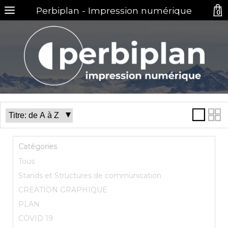
Perbiplan - Impression numérique
0
Catégories
Tous
Stands et Structures de communication
CREATION GRAPHIQUE
PLAN
COVID 19